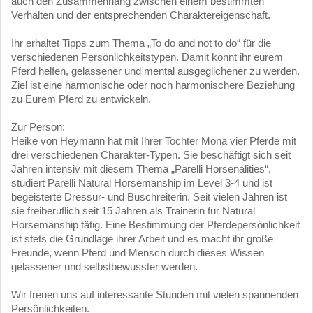
auch den Zusammenhang zwischen einem bestimmten
Verhalten und der entsprechenden Charaktereigenschaft.
Ihr erhaltet Tipps zum Thema „To do and not to do“ für die
verschiedenen Persönlichkeitstypen. Damit könnt ihr eurem
Pferd helfen, gelassener und mental ausgeglichener zu werden.
Ziel ist eine harmonische oder noch harmonischere Beziehung
zu Eurem Pferd zu entwickeln.
Zur Person:
Heike von Heymann hat mit Ihrer Tochter Mona vier Pferde mit
drei verschiedenen Charakter-Typen. Sie beschäftigt sich seit
Jahren intensiv mit diesem Thema „Parelli Horsenalities“,
studiert Parelli Natural Horsemanship im Level 3-4 und ist
begeisterte Dressur- und Buschreiterin. Seit vielen Jahren ist
sie freiberuflich seit 15 Jahren als Trainerin für Natural
Horsemanship tätig. Eine Bestimmung der Pferdepersönlichkeit
ist stets die Grundlage ihrer Arbeit und es macht ihr große
Freunde, wenn Pferd und Mensch durch dieses Wissen
gelassener und selbstbewusster werden.
Wir freuen uns auf interessante Stunden mit vielen spannenden
Persönlichkeiten.