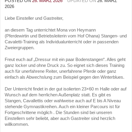
POSTED ON
26. MÄRZ 2026
UPDATED ON
26. MÄRZ
2026
Liebe Einsteller und Gastreiter,
an diesem Tag unterrichtet Mona von Heymann
(Pferdewirtin und Betriebsleiterin vom Hof Ohana) Stangen- und
Cavaletti-Training als Individualunterricht oder in passenden
Zweiergruppen.
Freut euch auf „Dressur mit ein paar Bodenstangen“. Alles geht
ganz locker und ohne Druck zu. So eignet sich dieses Training
auch für unerfahrene Reiter, unerfahrene Pferde oder ganz
einfach als Abwechslung zum Beispiel gegen den Winterblues.
Der Unterricht findet in der gut isolierten 23×60 m Halle oder auf
Wunsch auf dem herrlichen Außenplatz statt. Es gibt es
Stangen, Cavallettis oder wahlweise auch auf E bis A Niveau
stehende Gymnastikreihen. Auch ein kleiner Parcours ist für
Fortgeschrittene möglich . Die Stunden sind bei unseren
Einstellern sehr beliebt, aber auch Gastreiter sind herzlich
willkommen.