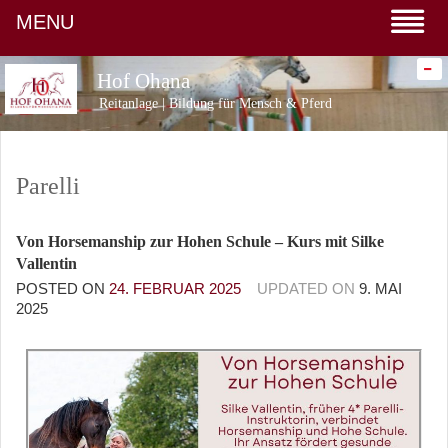
MENU
-
Hof Ohana
Reitanlage | Bildung für Mensch & Pferd
Parelli
Von Horsemanship zur Hohen Schule – Kurs mit Silke
Vallentin
POSTED ON
24. FEBRUAR 2025
UPDATED ON
9. MAI
2025