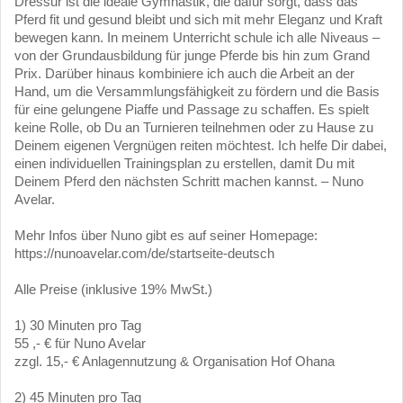
Dressur ist die ideale Gymnastik, die dafür sorgt, dass das
Pferd fit und gesund bleibt und sich mit mehr Eleganz und Kraft
bewegen kann. In meinem Unterricht schule ich alle Niveaus –
von der Grundausbildung für junge Pferde bis hin zum Grand
Prix. Darüber hinaus kombiniere ich auch die Arbeit an der
Hand, um die Versammlungsfähigkeit zu fördern und die Basis
für eine gelungene Piaffe und Passage zu schaffen. Es spielt
keine Rolle, ob Du an Turnieren teilnehmen oder zu Hause zu
Deinem eigenen Vergnügen reiten möchtest. Ich helfe Dir dabei,
einen individuellen Trainingsplan zu erstellen, damit Du mit
Deinem Pferd den nächsten Schritt machen kannst. – Nuno
Avelar.
Mehr Infos über Nuno gibt es auf seiner Homepage:
https://nunoavelar.com/de/startseite-deutsch
Alle Preise (inklusive 19% MwSt.)
1) 30 Minuten pro Tag
55 ,- € für Nuno Avelar
zzgl. 15,- € Anlagennutzung & Organisation Hof Ohana
2) 45 Minuten pro Tag