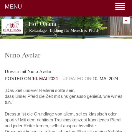
MENU
-
Hof Ohana
Reitanlage | Bildung für Mensch & Pferd
Nuno Avelar
Dressur mit Nuno Avelar
POSTED ON
10. MAI 2024
UPDATED ON
10. MAI 2024
„Das Ziel unserer Reiterei sollte sein,
dass unser Pferd die Zeit mit uns genauso genießt, wie wir es
tun.“
Dressur ist die Grundlage von allem, sei es klassisch oder
sportiv! Mit dem richtigen Trainingskonzept kann jedes Pferd
und jeder Reiter lernen, selbst anspruchsvollste
Dressurlektionen zu reiten. Ich unterstütze alle meine Schüler