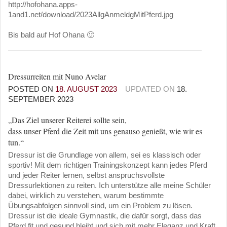
http://hofohana.apps-
1and1.net/download/2023AllgAnmeldgMitPferd.jpg
Bis bald auf Hof Ohana 🙂
Dressurreiten mit Nuno Avelar
POSTED ON
18. AUGUST 2023
UPDATED ON
18.
SEPTEMBER 2023
„Das Ziel unserer Reiterei sollte sein,
dass unser Pferd die Zeit mit uns genauso genießt, wie wir es
tun.“
Dressur ist die Grundlage von allem, sei es klassisch oder
sportiv! Mit dem richtigen Trainingskonzept kann jedes Pferd
und jeder Reiter lernen, selbst anspruchsvollste
Dressurlektionen zu reiten. Ich unterstütze alle meine Schüler
dabei, wirklich zu verstehen, warum bestimmte
Übungsabfolgen sinnvoll sind, um ein Problem zu lösen.
Dressur ist die ideale Gymnastik, die dafür sorgt, dass das
Pferd fit und gesund bleibt und sich mit mehr Eleganz und Kraft