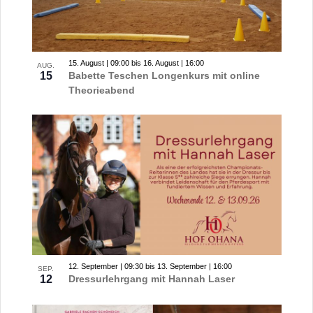
Navigation
in
Photo
View
15. August | 09:00
bis
16. August | 16:00
AUG.
15
Babette Teschen Longenkurs mit online
Theorieabend
12. September | 09:30
bis
13. September | 16:00
SEP.
12
Dressurlehrgang mit Hannah Laser