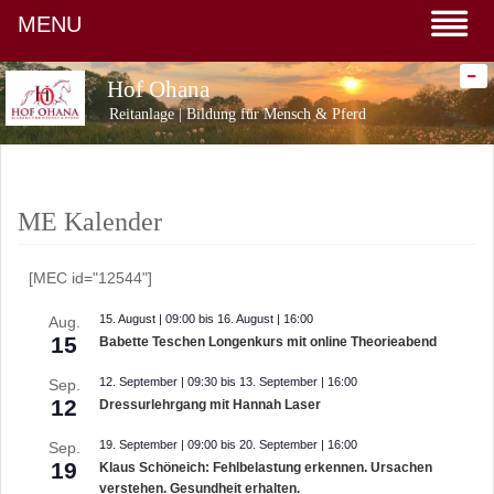
MENU
-
Hof Ohana
Reitanlage | Bildung für Mensch & Pferd
ME Kalender
[MEC id="12544"]
15. August | 09:00
bis
16. August | 16:00
Aug.
15
Babette Teschen Longenkurs mit online Theorieabend
12. September | 09:30
bis
13. September | 16:00
Sep.
12
Dressurlehrgang mit Hannah Laser
19. September | 09:00
bis
20. September | 16:00
Sep.
19
Klaus Schöneich: Fehlbelastung erkennen. Ursachen
verstehen. Gesundheit erhalten.