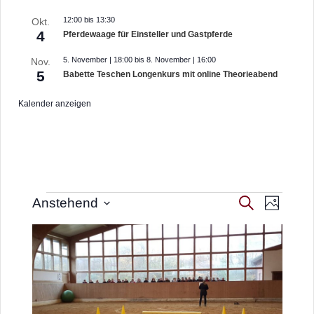
12:00
bis
13:30
Okt.
4
Pferdewaage für Einsteller und Gastpferde
5. November | 18:00
bis
8. November | 16:00
Nov.
5
Babette Teschen Longenkurs mit online Theorieabend
Kalender anzeigen
Veranstal
Suche
Anstehend
Veranstaltunge
Foto
Ansichte
Heute
Nächste
Datum
Veranstaltungen
Vorherige
Navigati
Suche
auswählen.
Veranstal
List
und
of
Ansichten,
Veranstaltungen