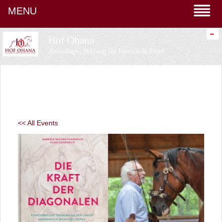
MENU
-
Hof Ohana
Reitanlage | Bildung für Mensch & Pferd
<< All Events