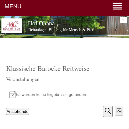
MENU
-
Hof Ohana
Reitanlage | Bildung für Mensch & Pferd
Klassische Barocke Reitweise
Nächste
Veranstaltungen
Heute
Vorherige
Veranstaltungen
Veranstaltungen
Klassische Barocke Reitweise
Veranstaltungen
Es wurden keine Ergebnisse gefunden.
Hinweis
Veranstaltu
Veran
Anstehende
Foto
Datum
Suche
Suche
Ansic
auswählen.
List