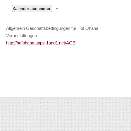
und
Navig
of
Kalender abonnieren
Ansichten,
Veranstaltungen
Navigation
Allgemein Geschäftsbedingungen für Hof Ohana
in
Veranstaltungen
http://hofohana.apps-1and1.net/AGB
Photo
View