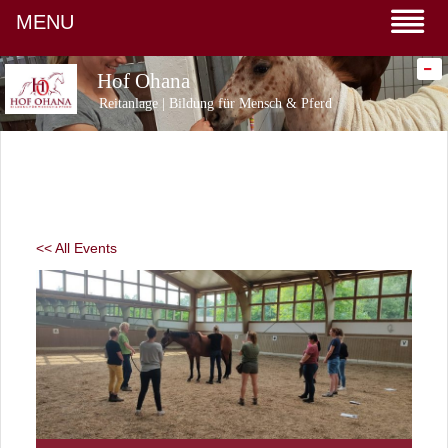
MENU
-
Hof Ohana
Reitanlage | Bildung für Mensch & Pferd
<< All Events