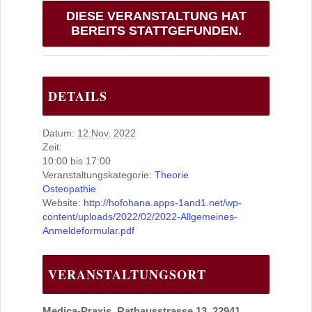
DIESE VERANSTALTUNG HAT
BEREITS STATTGEFUNDEN.
DETAILS
Datum:
12.Nov. 2022
Zeit:
10:00 bis 17:00
Veranstaltungskategorie:
Theorie
Osteopathie
Website:
http://hofohana.apps-1and1.net/wp-
content/uploads/2022/02/2022-Allgemeines-
Anmeldeformular.pdf
VERANSTALTUNGSORT
Medica-Praxis, Rathausstrasse 13, 22941