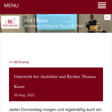
MENU
-
Hof Ohana
Reitanlage | Bildung für Mensch & Pferd
<< All Events
Unterricht bei Ausbilder und Richter Thomas
Knorr
05
Aug.
2021
Jeden Donnerstag morgen und regelmäßig auch am