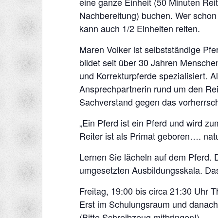
eine ganze Einheit (50 Minuten Rei
Nachbereitung) buchen. Wer schon 
kann auch 1/2 Einheiten reiten.
Maren Volker ist selbstständige Pfe
bildet seit über 30 Jahren Menschen
und Korrekturpferde spezialisiert. 
Ansprechpartnerin rund um den Rei
Sachverstand gegen das vorherrsch
„Ein Pferd ist ein Pferd und wird z
Reiter ist als Primat geboren…. nat
Lernen Sie lächeln auf dem Pferd. 
umgesetzten Ausbildungsskala. Das 
Freitag, 19:00 bis circa 21:30 Uhr T
Erst im Schulungsraum und danach
(Bitte Schreibzeug mitbringen!)