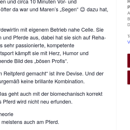
ten und circa 10 Minuten Vor- und
H
P
öfter da war und Maren’s „Segen“ 😉 dazu hat,
A
B
D
rdewirtin mit eigenem Betrieb nahe Celle. Sie
 und Pferde aus, dabei hat sie sich auf Reha-
T
V
Als sehr passionierte, kompetente
tsport kämpft sie mit Herz, Humor und
ende Bild des „bösen Profis“.
um Reitpferd gemacht“ ist ihre Devise. Und der
urgemäß keine brillante Kombination.
Das geht auch mit der biomechanisch korrekt
Pferd wird nicht neu erfunden.
heorie
 meistens auch am Pferd.