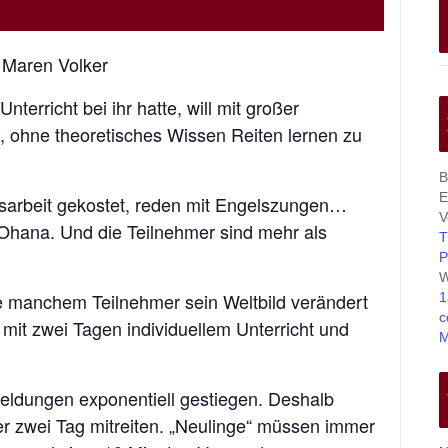
 Maren Volker
nterricht bei ihr hatte, will mit großer
, ohne theoretisches Wissen Reiten lernen zu
B
E
sarbeit gekostet, reden mit Engelszungen…
V
 Ohana. Und die Teilnehmer sind mehr als
T
P
W
 manchem Teilnehmer sein Weltbild verändert
1
c
mit zwei Tagen individuellem Unterricht und
M
meldungen exponentiell gestiegen. Deshalb
der zwei Tag mitreiten. „Neulinge“ müssen immer