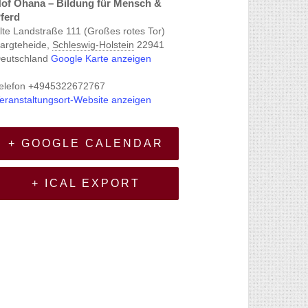
of Ohana – Bildung für Mensch &
ferd
lte Landstraße 111 (Großes rotes Tor)
argteheide
,
Schleswig-Holstein
22941
eutschland
Google Karte anzeigen
elefon
+4945322672767
eranstaltungsort-Website anzeigen
+ GOOGLE CALENDAR
+ ICAL EXPORT