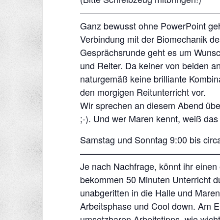
————————————————
Ganz bewusst ohne PowerPoint geht
Verbindung mit der Biomechanik des
Gesprächsrunde geht es um Wunsch 
und Reiter. Da keiner von beiden a
naturgemäß keine brilliante Kombina
den morgigen Reitunterricht vor.
Wir sprechen an diesem Abend über
;-). Und wer Maren kennt, weiß das 
Samstag und Sonntag 9:00 bis circ
————————————————
Je nach Nachfrage, könnt ihr einen 
bekommen 50 Minuten Unterricht du
unabgeritten in die Halle und Mare
Arbeitsphase und Cool down. Am E
umsetzbaren Arbeitstipps, wie wich