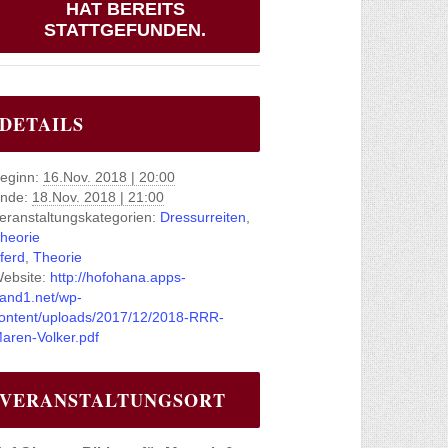
HAT BEREITS
STATTGEFUNDEN.
DETAILS
eginn:
16.Nov. 2018 | 20:00
nde:
18.Nov. 2018 | 21:00
eranstaltungskategorien:
Dressurreiten
,
heorie
ferd
,
Theorie
ebsite:
http://hofohana.apps-
and1.net/wp-
ontent/uploads/2017/12/2018-RRR-
aren-Volker.pdf
VERANSTALTUNGSORT