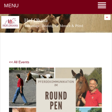
MENU
-
Hof Ohana
Reitanlage | Bildung für Mensch & Pferd
<< All Events