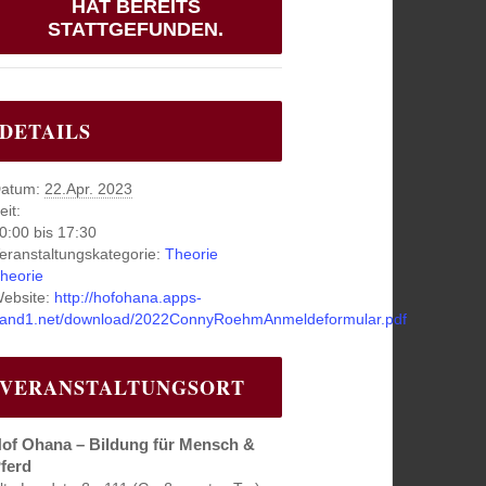
HAT BEREITS
STATTGEFUNDEN.
DETAILS
atum:
22.Apr. 2023
eit:
0:00 bis 17:30
eranstaltungskategorie:
Theorie
heorie
ebsite:
http://hofohana.apps-
and1.net/download/2022ConnyRoehmAnmeldeformular.pdf
VERANSTALTUNGSORT
of Ohana – Bildung für Mensch &
ferd