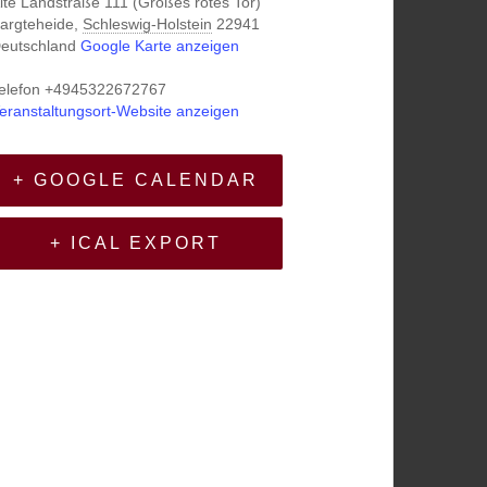
lte Landstraße 111 (Großes rotes Tor)
argteheide
,
Schleswig-Holstein
22941
eutschland
Google Karte anzeigen
elefon
+4945322672767
eranstaltungsort-Website anzeigen
+ GOOGLE CALENDAR
+ ICAL EXPORT