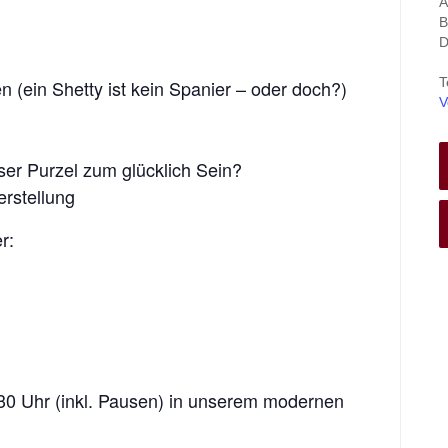
A
B
D
T
 (ein Shetty ist kein Spanier – oder doch?)
V
ser Purzel zum glücklich Sein?
erstellung
r:
:30 Uhr (inkl. Pausen) in unserem modernen