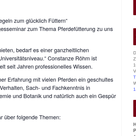
geln zum glücklich Füttern“
esseminar zum Thema Pferdefütterung zu uns
eten, bedarf es einer ganzheitlichen
D
Universitätsniveau.“ Constanze Röhm ist
Z
elt seit Jahren professionelles Wissen.
1
V
T
er Erfahrung mit vielen Pferden ein geschultes
W
Verhalten, Sach- und Fachkenntnis in
1
mie und Botanik und natürlich auch ein Gespür
r über folgende Themen:
H
P