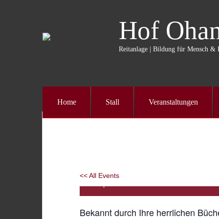
Hof Oha
Reitanlage | Bildung für Mensch & 
Home
Stall
Veranstaltungen
Conny Röhm live Seminar „Pferdefü
<< All Events
22
Apr.
2023
Bekannt durch Ihre herrlichen Büch