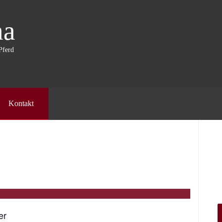
na
Pferd
Kontakt
tterung“
er