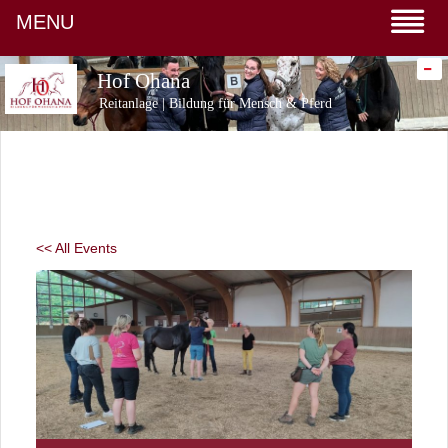
MENU
-
Hof Ohana
Reitanlage | Bildung für Mensch & Pferd
<< All Events