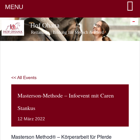
MENU
-
Hof Ohana
Reitanlage | Bildung für Mensch & Pferd
<< All Events
Masterson-Methode – Infoevent mit Caren
Stankus
12
März
2022
Masterson Method® – Körperarbeit für Pferde