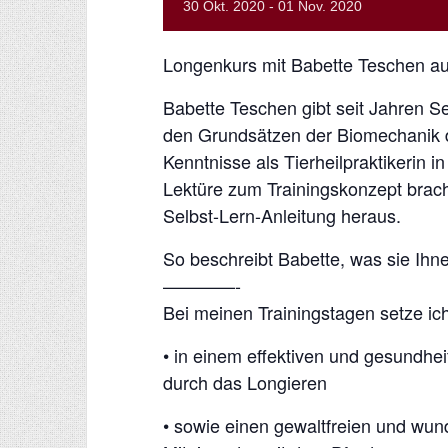
30
Okt.
2020
-
01
Nov.
2020
Longenkurs mit Babette Teschen a
Babette Teschen gibt seit Jahren
den Grundsätzen der Biomechanik de
Kenntnisse als Tierheilpraktikerin 
Lektüre zum Trainingskonzept brac
Selbst-Lern-Anleitung heraus.
So beschreibt Babette, was sie Ihn
————-
Bei meinen Trainingstagen setze ic
• in einem effektiven und gesundhe
durch das Longieren
• sowie einen gewaltfreien und w