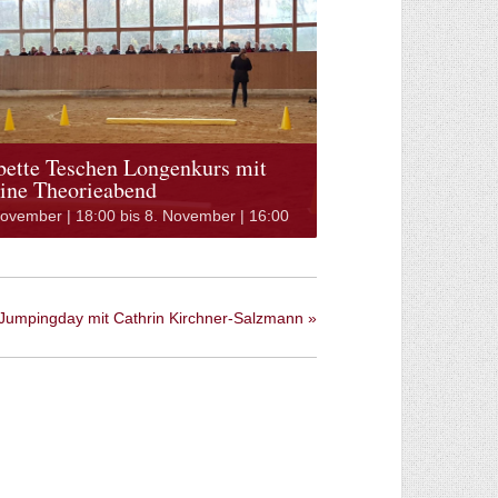
bette Teschen Longenkurs mit
line Theorieabend
November | 18:00
bis
8. November | 16:00
Jumpingday mit Cathrin Kirchner-Salzmann
»