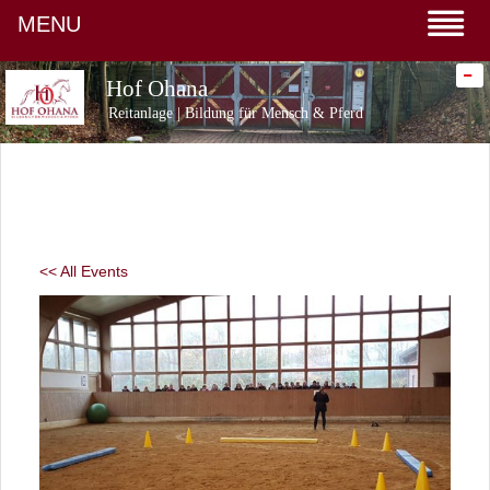
MENU
-
Hof Ohana
Reitanlage | Bildung für Mensch & Pferd
<< All Events