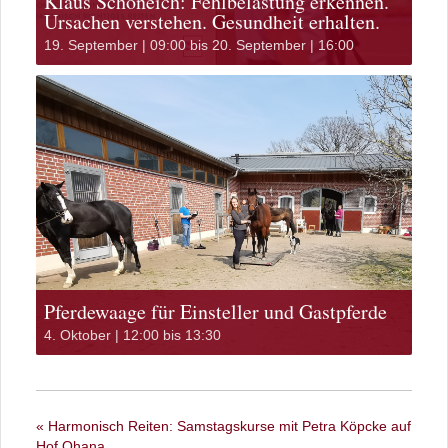
Klaus Schöneich: Fehlbelastung erkennen.
Ursachen verstehen. Gesundheit erhalten.
19. September | 09:00
bis
20. September | 16:00
Pferdewaage für Einsteller und Gastpferde
4. Oktober | 12:00
bis
13:30
«
Harmonisch Reiten: Samstagskurse mit Petra Köpcke auf
Hof Ohana