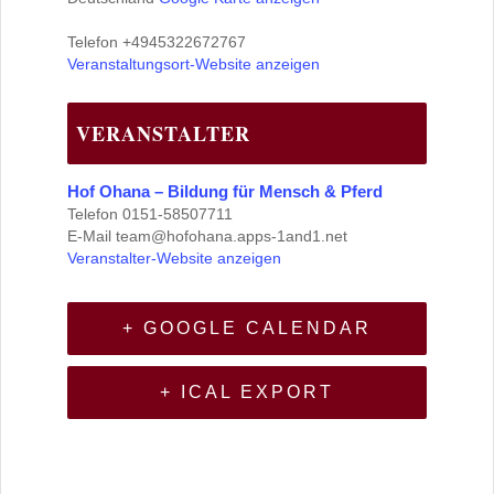
Telefon
+4945322672767
Veranstaltungsort-Website anzeigen
VERANSTALTER
Hof Ohana – Bildung für Mensch & Pferd
Telefon
0151-58507711
E-Mail
team@hofohana.apps-1and1.net
Veranstalter-Website anzeigen
+ GOOGLE CALENDAR
+ ICAL EXPORT