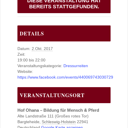
DIESE VERANSTALTUNG HAT
BEREITS STATTGEFUNDEN.
DETAILS
Datum:
2.Okt. 2017
Zeit:
19:00 bis 22:00
Veranstaltungskategorie:
Dressurreiten
Website:
https://www.facebook.com/events/440069743030729
VERANSTALTUNGSORT
Hof Ohana – Bildung für Mensch & Pferd
Alte Landstraße 111 (Großes rotes Tor)
Bargteheide
,
Schleswig-Holstein
22941
Deutschland
Google Karte anzeigen