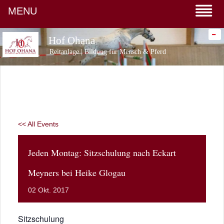
MENU
-
Hof Ohana
Reitanlage | Bildung für Mensch & Pferd
<< All Events
Jeden Montag: Sitzschulung nach Eckart
Meyners bei Heike Glogau
02
Okt.
2017
Sitzschulung