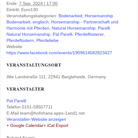
Ende:
7.Sep. 2024 | 17:00
Eintritt:
Euro130
Veranstaltungskategorien:
Bodenarbeit
,
Horsemanship
Bodenarbeit
,
englisch
,
Horsemanship - Partnerschaft und
Harmonie mit Pferden
,
Natural Horsemanship
,
Parelli
Natural Horsemanship
,
Pat Parelli
,
Pferdeflüsterer
,
Pferdeflüstern
,
Pferdeliebe
Website:
https://www.facebook.com/events/1909614582823427
VERANSTALTUNGSORT
Alte Landstraße 111, 22941 Bargteheide, Germany
VERANSTALTER
Pat Parelli
Telefon
0151-58507711
E-Mail
team@hofohana.apps-1and1.net
Veranstalter-Website anzeigen
+ Google Calendar
+ iCal Export
Related Events