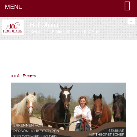
MENU
-
Hof Ohana
Reitanlage | Bildung für Mensch & Pferd
<< All Events