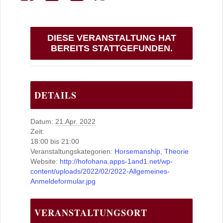
DIESE VERANSTALTUNG HAT
BEREITS STATTGEFUNDEN.
DETAILS
Datum:
21.Apr. 2022
Zeit:
18:00 bis 21:00
Veranstaltungskategorien:
Horsemanship
,
Theorie
Website:
http://hofohana.apps-1and1.net/wp-
content/uploads/2022/02/2022-Allgemeines-
Anmeldeformular.jpg
VERANSTALTUNGSORT