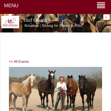
MENU
-
Hof Ohana
Reitanlage | Bildung für Mensch & Pferd
<< All Events