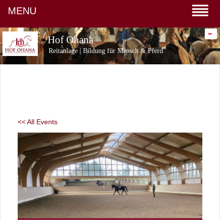
MENU
-
Hof Ohana
Reitanlage | Bildung für Mensch & Pferd
<< All Events