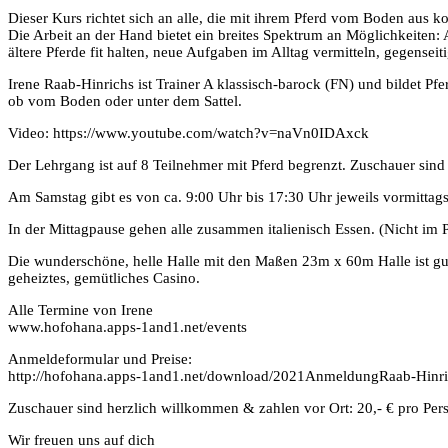
Dieser Kurs richtet sich an alle, die mit ihrem Pferd vom Boden aus 
Die Arbeit an der Hand bietet ein breites Spektrum an Möglichkeiten:
ältere Pferde fit halten, neue Aufgaben im Alltag vermitteln, gegensei
Irene Raab-Hinrichs ist Trainer A klassisch-barock (FN) und bildet Pf
ob vom Boden oder unter dem Sattel.
Video: https://www.youtube.com/watch?v=naVn0IDAxck
Der Lehrgang ist auf 8 Teilnehmer mit Pferd begrenzt. Zuschauer si
Am Samstag gibt es von ca. 9:00 Uhr bis 17:30 Uhr jeweils vormittags 
In der Mittagpause gehen alle zusammen italienisch Essen. (Nicht im Pr
Die wunderschöne, helle Halle mit den Maßen 23m x 60m Halle ist gut i
geheiztes, gemütliches Casino.
Alle Termine von Irene
www.hofohana.apps-1and1.net/events
Anmeldeformular und Preise:
http://hofohana.apps-1and1.net/download/2021AnmeldungRaab-Hinri
Zuschauer sind herzlich willkommen & zahlen vor Ort: 20,- € pro Per
Wir freuen uns auf dich