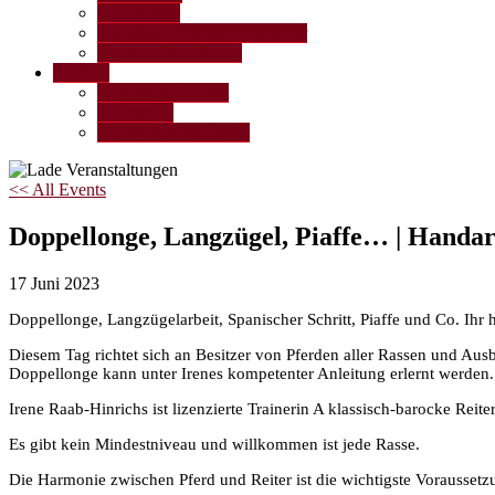
Teamevents
Reitlehrer | Trainer | Ausbilder
Event-Informationen
Kontakt
Kontakt & Anfahrt
Impressum
Datenschutzerklärung
<< All Events
Doppellonge, Langzügel, Piaffe… | Handar
17
Juni
2023
Doppellonge, Langzügelarbeit, Spanischer Schritt, Piaffe und Co. Ihr 
Diesem Tag richtet sich an Besitzer von Pferden aller Rassen und Aus
Doppellonge kann unter Irenes kompetenter Anleitung erlernt werden. 
Irene Raab-Hinrichs ist lizenzierte Trainerin A klassisch-barocke Re
Es gibt kein Mindestniveau und willkommen ist jede Rasse.
Die Harmonie zwischen Pferd und Reiter ist die wichtigste Vorausse