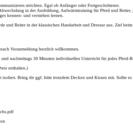
kommunizieren möchten. Egal ob Anfänger oder Fortgeschrittener.
 Abwechslung in der Ausbildung, Aufwärmtraining für Pferd und Reiter, 
tiges kennen- und verstehen lernen.
erde und Reiter in der klassischen Handarbeit und Dressur aus. Ziel bei
nd nach Voranmeldung herzlich willkommen.
und nachmittags 30 Minuten individuellen Unterricht für jedes Pferd-Rei
eis enthalten.)
soliert. Bring dir ggf. bitte trotzdem Decken und Kissen mit. Sollte e
chs.pdf
son