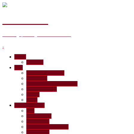
Hof Ohana
Reitanlage | Bildung für Mensch & Pferd
-
Home
Startseite
Stall
Pensionsstall deluxe
Leistungen
Gästezimmer & Gastboxen
Ferien mit Pferd
Videos
Zucht
Veranstaltungen
Alle
Dressurreiten
Bodenarbeit
Theorie & Gesundheit
Springreiten