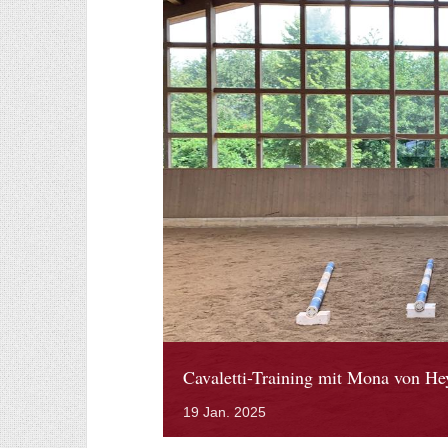
Cavaletti-Training mit Mona von H
19
Jan.
2025