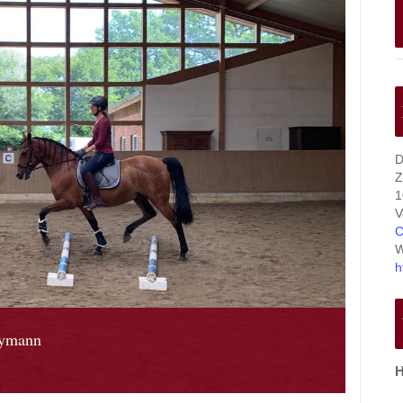
D
Z
1
V
C
W
h
eymann
H