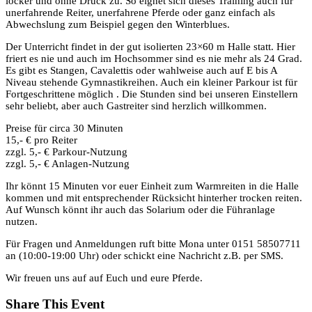
locker und ohne Druck zu. So eignet sich dieses Training auch für
unerfahrende Reiter, unerfahrene Pferde oder ganz einfach als
Abwechslung zum Beispiel gegen den Winterblues.
Der Unterricht findet in der gut isolierten 23×60 m Halle statt. Hier
friert es nie und auch im Hochsommer sind es nie mehr als 24 Grad.
Es gibt es Stangen, Cavalettis oder wahlweise auch auf E bis A
Niveau stehende Gymnastikreihen. Auch ein kleiner Parkour ist für
Fortgeschrittene möglich . Die Stunden sind bei unseren Einstellern
sehr beliebt, aber auch Gastreiter sind herzlich willkommen.
Preise für circa 30 Minuten
15,- € pro Reiter
zzgl. 5,- € Parkour-Nutzung
zzgl. 5,- € Anlagen-Nutzung
Ihr könnt 15 Minuten vor euer Einheit zum Warmreiten in die Halle
kommen und mit entsprechender Rücksicht hinterher trocken reiten.
Auf Wunsch könnt ihr auch das Solarium oder die Führanlage
nutzen.
Für Fragen und Anmeldungen ruft bitte Mona unter 0151 58507711
an (10:00-19:00 Uhr) oder schickt eine Nachricht z.B. per SMS.
Wir freuen uns auf auf Euch und eure Pferde.
Share This Event