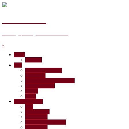
Hof Ohana
Reitanlage | Bildung für Mensch & Pferd
-
Home
Startseite
Stall
Pensionsstall deluxe
Leistungen
Gästezimmer & Gastboxen
Ferien mit Pferd
Videos
Zucht
Veranstaltungen
Alle
Dressurreiten
Bodenarbeit
Theorie & Gesundheit
Springreiten