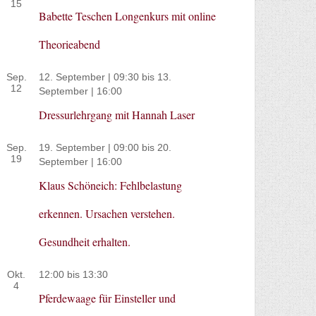
15
Babette Teschen Longenkurs mit online
Theorieabend
Sep.
12. September | 09:30
bis
13.
12
September | 16:00
Dressurlehrgang mit Hannah Laser
Sep.
19. September | 09:00
bis
20.
19
September | 16:00
Klaus Schöneich: Fehlbelastung
erkennen. Ursachen verstehen.
Gesundheit erhalten.
Okt.
12:00
bis
13:30
4
Pferdewaage für Einsteller und