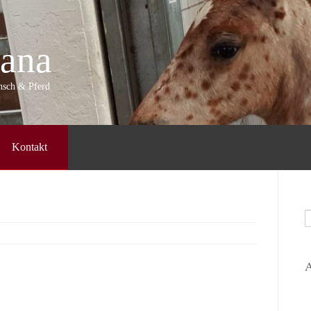
ana
ensch & Pferd
Kontakt
S
n
A